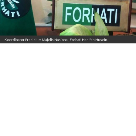
Koordinator Presidium Majelis Nasional, Forhati Hanifah Husein.