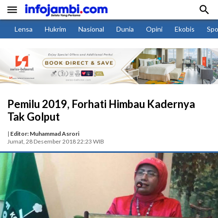


Lensa
Hukrim
Nasional
Dunia
Opini
Ekobis
Spo
Pemilu 2019, Forhati Himbau Kadernya
Tak Golput
|
Editor: Muhammad Asrori
Jumat, 28 Desember 2018 22:23 WIB