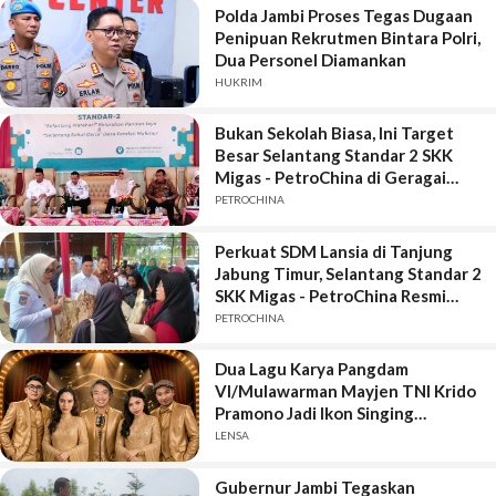
Polda Jambi Proses Tegas Dugaan
Penipuan Rekrutmen Bintara Polri,
Dua Personel Diamankan
HUKRIM
Bukan Sekolah Biasa, Ini Target
Besar Selantang Standar 2 SKK
Migas - PetroChina di Geragai
Tanjung Jabung Timur
PETROCHINA
Perkuat SDM Lansia di Tanjung
Jabung Timur, Selantang Standar 2
SKK Migas - PetroChina Resmi
Bergulir di Geragai
PETROCHINA
Dua Lagu Karya Pangdam
VI/Mulawarman Mayjen TNI Krido
Pramono Jadi Ikon Singing
Competition HUT Ke-81 RI
LENSA
Gubernur Jambi Tegaskan