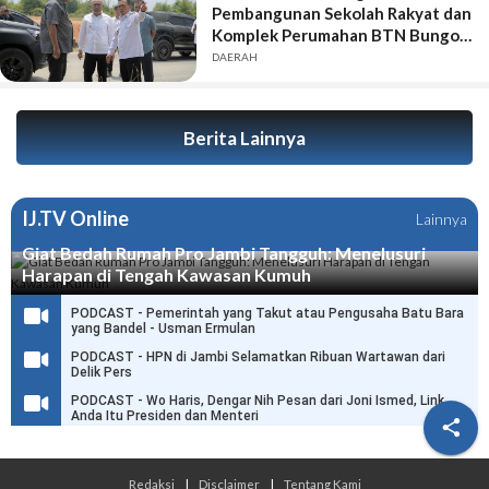
Pembangunan Sekolah Rakyat dan
Komplek Perumahan BTN Bungo
Green City Harus Sejalan
DAERAH
Berita Lainnya
IJ.TV Online
Lainnya
Giat Bedah Rumah Pro Jambi Tangguh: Menelusuri
Harapan di Tengah Kawasan Kumuh
PODCAST - Pemerintah yang Takut atau Pengusaha Batu Bara
yang Bandel - Usman Ermulan
PODCAST - HPN di Jambi Selamatkan Ribuan Wartawan dari
Delik Pers
PODCAST - Wo Haris, Dengar Nih Pesan dari Joni Ismed, Link
Anda Itu Presiden dan Menteri

Redaksi
|
Disclaimer
|
Tentang Kami