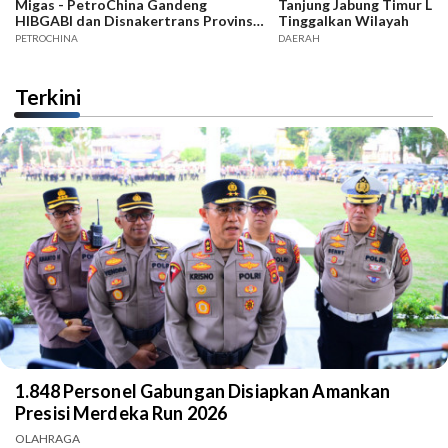
Migas - PetroChina Gandeng
Tanjung Jabung Timur La
HIBGABI dan Disnakertrans Provinsi
Tinggalkan Wilayah
Jambi
PETROCHINA
DAERAH
Terkini
1.848 Personel Gabungan Disiapkan Amankan
Presisi Merdeka Run 2026
OLAHRAGA