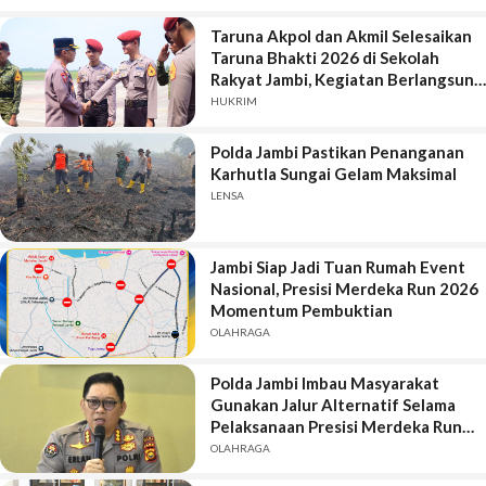
Taruna Akpol dan Akmil Selesaikan
Taruna Bhakti 2026 di Sekolah
Rakyat Jambi, Kegiatan Berlangsung
Aman dan Lancar
HUKRIM
Polda Jambi Pastikan Penanganan
Karhutla Sungai Gelam Maksimal
LENSA
Jambi Siap Jadi Tuan Rumah Event
Nasional, Presisi Merdeka Run 2026
Momentum Pembuktian
OLAHRAGA
Polda Jambi Imbau Masyarakat
Gunakan Jalur Alternatif Selama
Pelaksanaan Presisi Merdeka Run
2026
OLAHRAGA