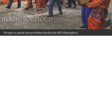
Pengurus partai menyerahkan berkas ke KPU Batanghari.