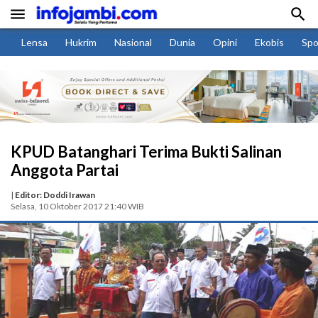


Lensa
Hukrim
Nasional
Dunia
Opini
Ekobis
Spo
KPUD Batanghari Terima Bukti Salinan
Anggota Partai
|
Editor: Doddi Irawan
Selasa, 10 Oktober 2017 21:40 WIB