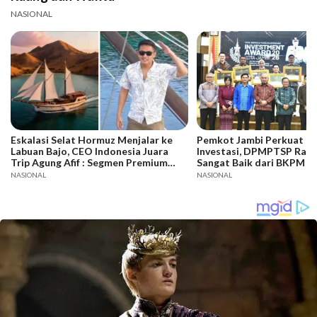
NASIONAL
Eskalasi Selat Hormuz Menjalar ke
Pemkot Jambi Perkuat Da
Labuan Bajo, CEO Indonesia Juara
Investasi, DPMPTSP Raih
Trip Agung Afif : Segmen Premium
Sangat Baik dari BKPM
Bertahan, Adaptasi Jadi Kunci
NASIONAL
NASIONAL