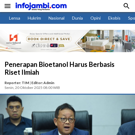


Lensa
Hukrim
Nasional
Dunia
Opini
Ekobis
Spo
Penerapan Bioetanol Harus Berbasis
Riset Ilmiah
Reporter: TIM
|
Editor: Admin
Senin, 20 Oktober 2025 08:00 WIB