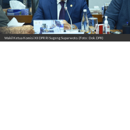
Wakil Ketua Komisi XII DPR RI Sugeng Suparwoto. (Foto : Dok. DPR)