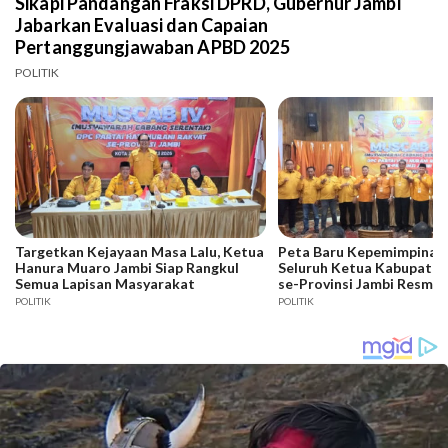
Sikapi Pandangan Fraksi DPRD, Gubernur Jambi
Jabarkan Evaluasi dan Capaian
Pertanggungjawaban APBD 2025
POLITIK
Targetkan Kejayaan Masa Lalu, Ketua
Peta Baru Kepemimpinan 
Hanura Muaro Jambi Siap Rangkul
Seluruh Ketua Kabupaten
Semua Lapisan Masyarakat
se-Provinsi Jambi Resmi D
POLITIK
POLITIK