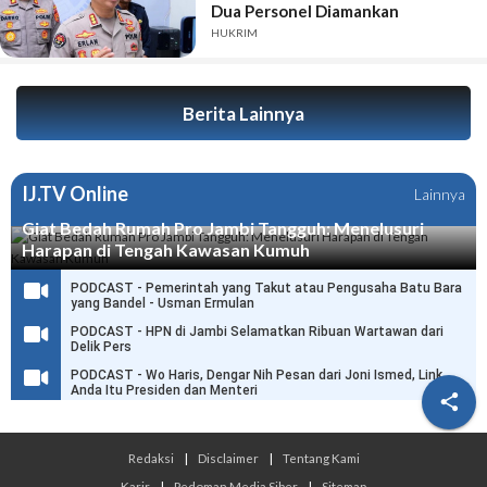
Dua Personel Diamankan
HUKRIM
Berita Lainnya
IJ.TV Online
Lainnya
Giat Bedah Rumah Pro Jambi Tangguh: Menelusuri
Harapan di Tengah Kawasan Kumuh
PODCAST - Pemerintah yang Takut atau Pengusaha Batu Bara
yang Bandel - Usman Ermulan
PODCAST - HPN di Jambi Selamatkan Ribuan Wartawan dari
Delik Pers
PODCAST - Wo Haris, Dengar Nih Pesan dari Joni Ismed, Link
Anda Itu Presiden dan Menteri

Redaksi
|
Disclaimer
|
Tentang Kami
Karir
|
Pedoman Media Siber
|
Sitemap