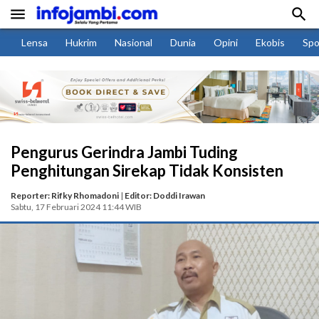


Lensa
Hukrim
Nasional
Dunia
Opini
Ekobis
Spo
Pengurus Gerindra Jambi Tuding
Penghitungan Sirekap Tidak Konsisten
Reporter: Rifky Rhomadoni
|
Editor: Doddi Irawan
Sabtu, 17 Februari 2024 11:44 WIB