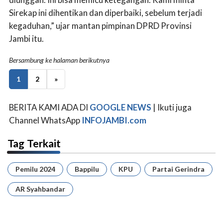
Sirekap ini dihentikan dan diperbaiki, sebelum terjadi
kegaduhan,” ujar mantan pimpinan DPRD Provinsi
Jambi itu.
Bersambung ke halaman berikutnya
1
2
»
BERITA KAMI ADA DI
GOOGLE NEWS
| Ikuti juga
Channel WhatsApp
INFOJAMBI.com
Tag Terkait
Pemilu 2024
Bappilu
KPU
Partai Gerindra
AR Syahbandar