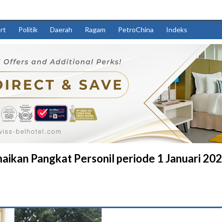
rt
Politik
Daerah
Ragam
PetroChina
Indeks
ikan Pangkat Personil periode 1 Januari 2025