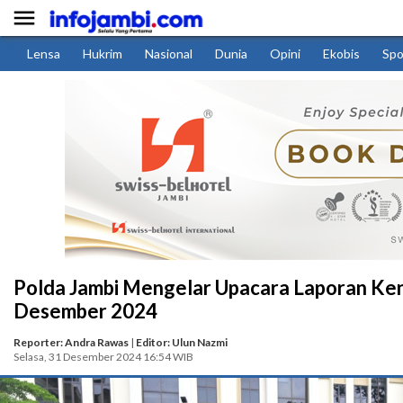

Lensa
Hukrim
Nasional
Dunia
Opini
Ekobis
Spo
Polda Jambi Mengelar Upacara Laporan Kena
Desember 2024
Reporter: Andra Rawas
|
Editor: Ulun Nazmi
Selasa, 31 Desember 2024 16:54 WIB