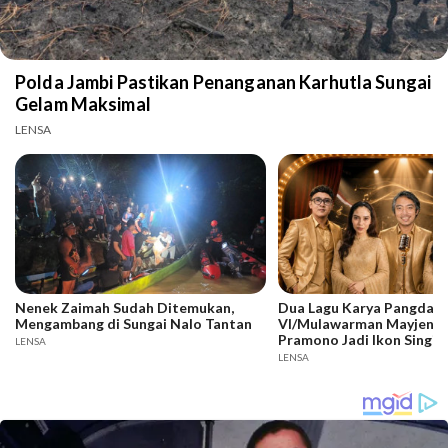
Polda Jambi Pastikan Penanganan Karhutla Sungai
Gelam Maksimal
LENSA
Nenek Zaimah Sudah Ditemukan,
Dua Lagu Karya Pangdam
Mengambang di Sungai Nalo Tantan
VI/Mulawarman Mayjen T
Pramono Jadi Ikon Singin
LENSA
Competition HUT Ke-81 
LENSA