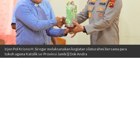
Irjen Pol Krisno H. Siregar melaksanakan kegiatan silaturahmi bersama para
tokoh agama Katolik se-Provinsi Jambi || Dok Andra