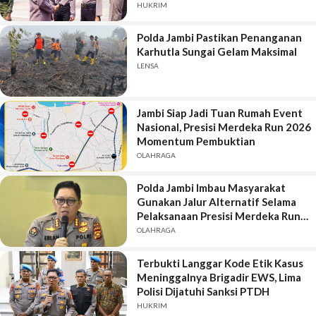
Aman dan Lancar
HUKRIM
Polda Jambi Pastikan Penanganan
Karhutla Sungai Gelam Maksimal
LENSA
Jambi Siap Jadi Tuan Rumah Event
Nasional, Presisi Merdeka Run 2026
Momentum Pembuktian
OLAHRAGA
Polda Jambi Imbau Masyarakat
Gunakan Jalur Alternatif Selama
Pelaksanaan Presisi Merdeka Run
2026
OLAHRAGA
Terbukti Langgar Kode Etik Kasus
Meninggalnya Brigadir EWS, Lima
Polisi Dijatuhi Sanksi PTDH
HUKRIM