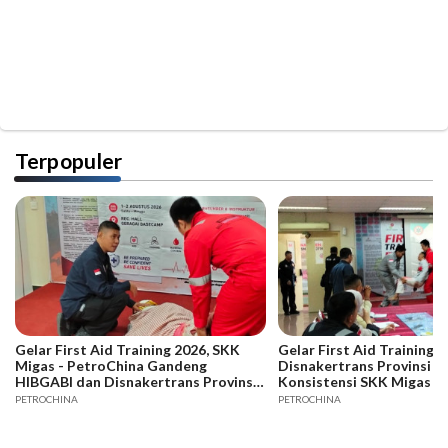
Terpopuler
Gelar First Aid Training 2026, SKK
Gelar First Aid Training B
Migas - PetroChina Gandeng
Disnakertrans Provinsi Ja
HIBGABI dan Disnakertrans Provinsi
Konsistensi SKK Migas -
Jambi
PETROCHINA
PETROCHINA