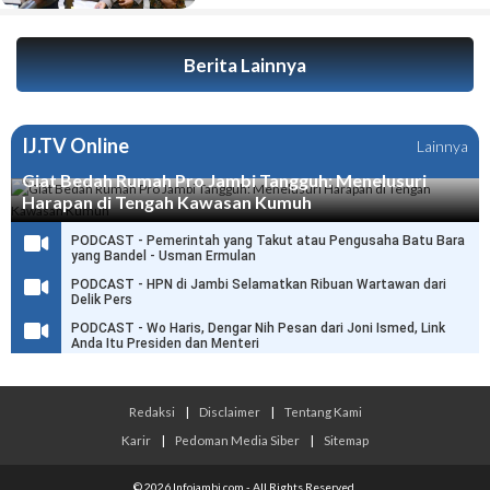
Berita Lainnya
IJ.TV Online
Lainnya
Giat Bedah Rumah Pro Jambi Tangguh: Menelusuri
Harapan di Tengah Kawasan Kumuh
PODCAST - Pemerintah yang Takut atau Pengusaha Batu Bara
yang Bandel - Usman Ermulan
PODCAST - HPN di Jambi Selamatkan Ribuan Wartawan dari
Delik Pers
PODCAST - Wo Haris, Dengar Nih Pesan dari Joni Ismed, Link
Anda Itu Presiden dan Menteri
Redaksi
|
Disclaimer
|
Tentang Kami
Karir
|
Pedoman Media Siber
|
Sitemap
© 2026 Infojambi.com - All Rights Reserved.