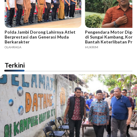
Polda Jambi Dorong Lahirnya Atlet
Pengendara Motor Digeb
Berprestasi dan Generasi Muda
di Sungai Kambang, Kore
Berkarakter
Bantah Keterlibatan Praj
OLAHRAGA
HUKRIM
Terkini