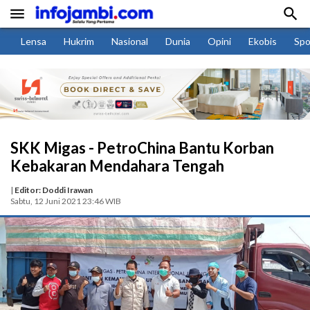


Lensa
Hukrim
Nasional
Dunia
Opini
Ekobis
Spo
SKK Migas - PetroChina Bantu Korban
Kebakaran Mendahara Tengah
|
Editor: Doddi Irawan
Sabtu, 12 Juni 2021 23:46 WIB