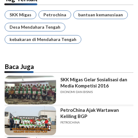
SKK Migas
Petrochina
bantuan kemanusiaan
Desa Mendahara Tengah
kebakaran di Mendahara Tengah
Baca Juga
SKK Migas Gelar Sosialisasi dan
Media Kompetisi 2016
EKONOMI DAN BISNIS
PetroChina Ajak Wartawan
Keliling BGP
PETROCHINA