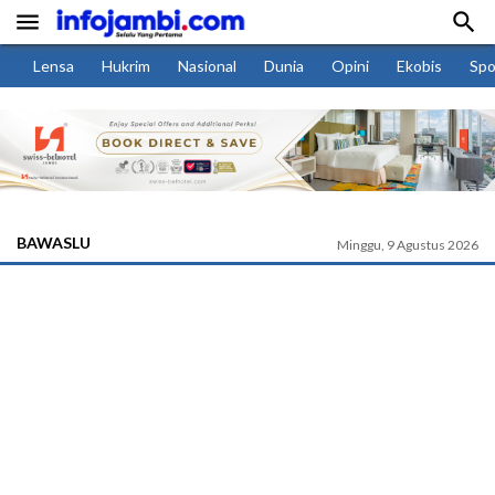


Lensa
Hukrim
Nasional
Dunia
Opini
Ekobis
Spo
BAWASLU
Minggu, 9 Agustus 2026