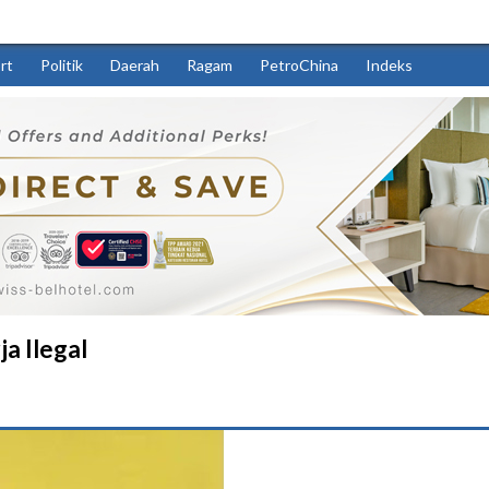
rt
Politik
Daerah
Ragam
PetroChina
Indeks
a Ilegal