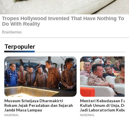
Terpopuler
Museum Sriwijaya Dharmakirti
Menteri Kebudayaan Fadli
Rekam Jejak Peradaban dan Sejarah
Kuliah Umum di Unja, Dor
Jambi Masa Lampau
Jadi Laboratorium Kebud
NASIONAL
NASIONAL