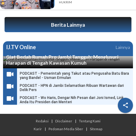
HUKRIM
Berita Lainnya
IJ.TV Online
Lainnya
Giat Bedah Rumah Pro Jambi Tangguh: Menelusuri
Harapan di Tengah Kawasan Kumuh
PODCAST - Pemerintah yang Takut atau Pengusaha Batu Bara
yang Bandel - Usman Ermulan
PODCAST - HPN di Jambi Selamatkan Ribuan Wartawan dari
Delik Pers
PODCAST - Wo Haris, Dengar Nih Pesan dari Joni Ismed, Link
Anda Itu Presiden dan Menteri

Redaksi
|
Disclaimer
|
Tentang Kami
Karir
|
Pedoman Media Siber
|
Sitemap