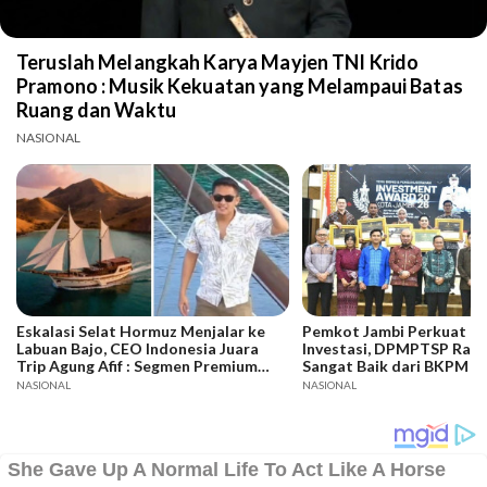
Teruslah Melangkah Karya Mayjen TNI Krido
Pramono : Musik Kekuatan yang Melampaui Batas
Ruang dan Waktu
NASIONAL
Eskalasi Selat Hormuz Menjalar ke
Pemkot Jambi Perkuat Da
Labuan Bajo, CEO Indonesia Juara
Investasi, DPMPTSP Raih
Trip Agung Afif : Segmen Premium
Sangat Baik dari BKPM
Bertahan, Adaptasi Jadi Kunci
NASIONAL
NASIONAL