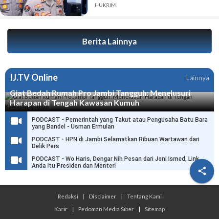
HUKRIM
Berita Lainnya
IJ.TV Online
Lainnya
Giat Bedah Rumah Pro Jambi Tangguh: Menelusuri
Harapan di Tengah Kawasan Kumuh
PODCAST - Pemerintah yang Takut atau Pengusaha Batu Bara
yang Bandel - Usman Ermulan
PODCAST - HPN di Jambi Selamatkan Ribuan Wartawan dari
Delik Pers
PODCAST - Wo Haris, Dengar Nih Pesan dari Joni Ismed, Link
Anda Itu Presiden dan Menteri

Redaksi
|
Disclaimer
|
Tentang Kami
Karir
|
Pedoman Media Siber
|
Sitemap