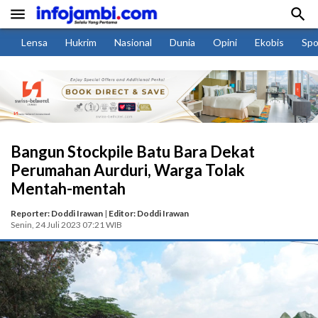


Lensa
Hukrim
Nasional
Dunia
Opini
Ekobis
Spo
Bangun Stockpile Batu Bara Dekat
Perumahan Aurduri, Warga Tolak
Mentah-mentah
Reporter: Doddi Irawan
|
Editor: Doddi Irawan
Senin, 24 Juli 2023 07:21 WIB