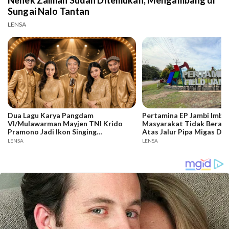
Sungai Nalo Tantan
LENSA
Dua Lagu Karya Pangdam
Pertamina EP Jambi Imba
VI/Mulawarman Mayjen TNI Krido
Masyarakat Tidak Berakti
Pramono Jadi Ikon Singing
Atas Jalur Pipa Migas De
Competition HUT Ke-81 RI
Keselamatan Bersama
LENSA
LENSA