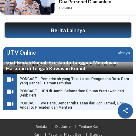
Dua Personel Diamankan
HUKRIM
Berita Lainnya
IJ.TV Online
Lainnya
Giat Bedah Rumah Pro Jambi Tangguh: Menelusuri
Harapan di Tengah Kawasan Kumuh
PODCAST - Pemerintah yang Takut atau Pengusaha Batu Bara
yang Bandel - Usman Ermulan
PODCAST - HPN di Jambi Selamatkan Ribuan Wartawan dari
Delik Pers
PODCAST - Wo Haris, Dengar Nih Pesan dari Joni Ismed, Link
Anda Itu Presiden dan Menteri

Redaksi
|
Disclaimer
|
Tentang Kami
Karir
|
Pedoman Media Siber
|
Sitemap