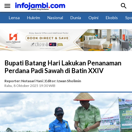


Lensa
Hukrim
Nasional
Dunia
Opini
Ekobis
Spo
Bupati Batang Hari Lakukan Penanaman
Perdana Padi Sawah di Batin XXIV
Reporter: Notasari Yani
|
Editor: Izwan Sholimin
Rabu, 8 Oktober 2025 19:30 WIB