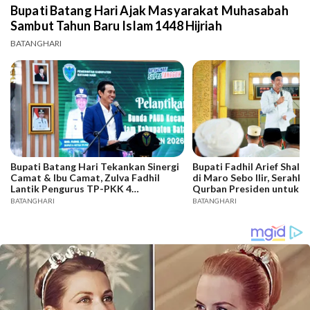
Bupati Batang Hari Ajak Masyarakat Muhasabah
Sambut Tahun Baru Islam 1448 Hijriah
BATANGHARI
Bupati Batang Hari Tekankan Sinergi
Bupati Fadhil Arief Shala
Camat & Ibu Camat, Zulva Fadhil
di Maro Sebo Ilir, Serah
Lantik Pengurus TP-PKK 4
Qurban Presiden untuk 
Kecamatan
BATANGHARI
BATANGHARI