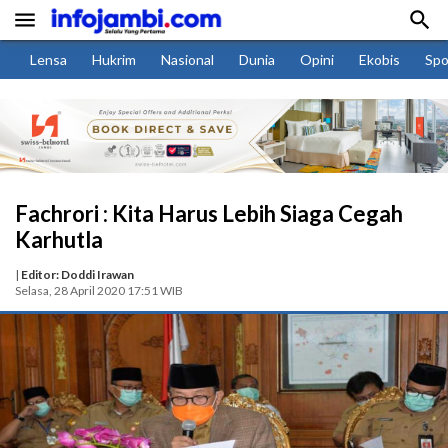


Lensa
Hukrim
Nasional
Dunia
Opini
Ekobis
Spo
Fachrori : Kita Harus Lebih Siaga Cegah
Karhutla
|
Editor: Doddi Irawan
Selasa, 28 April 2020 17:51 WIB