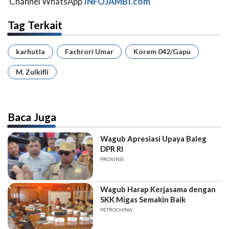
Channel WhatsApp
INFOJAMBI.com
Tag Terkait
karhutla
Fachrori Umar
Korem 042/Gapu
M. Zulkifli
Baca Juga
Wagub Apresiasi Upaya Baleg
DPR RI
PROVINSI
Wagub Harap Kerjasama dengan
SKK Migas Semakin Baik
PETROCHINA