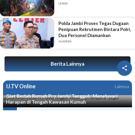
LENSA
Polda Jambi Proses Tegas Dugaan
Penipuan Rekrutmen Bintara Polri,
Dua Personel Diamankan
HUKRIM
Berita Lainnya

IJ.TV Online
Lainnya
Giat Bedah Rumah Pro Jambi Tangguh: Menelusuri
Harapan di Tengah Kawasan Kumuh
PODCAST - Pemerintah yang Takut atau Pengusaha Batu Bara
yang Bandel - Usman Ermulan
PODCAST - HPN di Jambi Selamatkan Ribuan Wartawan dari
Delik Pers