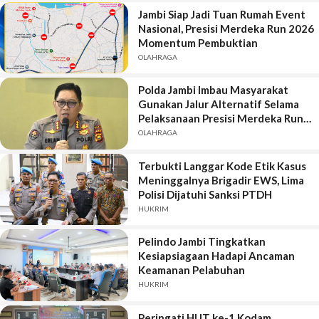
Jambi Siap Jadi Tuan Rumah Event
Nasional, Presisi Merdeka Run 2026
Momentum Pembuktian
OLAHRAGA
Polda Jambi Imbau Masyarakat
Gunakan Jalur Alternatif Selama
Pelaksanaan Presisi Merdeka Run
2026
OLAHRAGA
Terbukti Langgar Kode Etik Kasus
Meninggalnya Brigadir EWS, Lima
Polisi Dijatuhi Sanksi PTDH
HUKRIM
Pelindo Jambi Tingkatkan
Kesiapsiagaan Hadapi Ancaman
Keamanan Pelabuhan
HUKRIM
Peringati HUT ke-1 Kodam