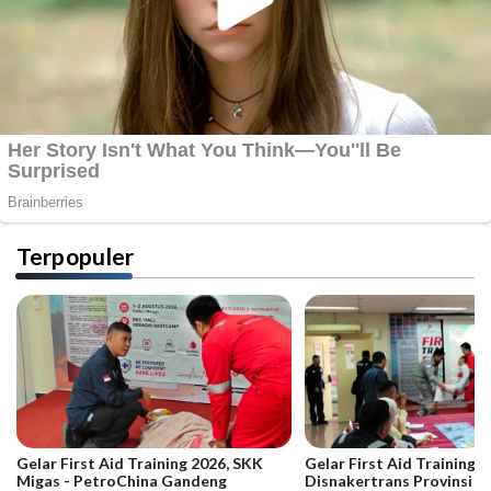
Terpopuler
Gelar First Aid Training 2026, SKK
Gelar First Aid Training B
Migas - PetroChina Gandeng
Disnakertrans Provinsi Ja