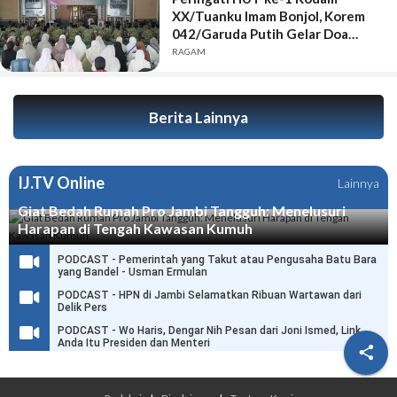
XX/Tuanku Imam Bonjol, Korem
042/Garuda Putih Gelar Doa
Bersama
RAGAM
Berita Lainnya
IJ.TV Online
Lainnya
Giat Bedah Rumah Pro Jambi Tangguh: Menelusuri
Harapan di Tengah Kawasan Kumuh
PODCAST - Pemerintah yang Takut atau Pengusaha Batu Bara
yang Bandel - Usman Ermulan
PODCAST - HPN di Jambi Selamatkan Ribuan Wartawan dari
Delik Pers
PODCAST - Wo Haris, Dengar Nih Pesan dari Joni Ismed, Link
Anda Itu Presiden dan Menteri
