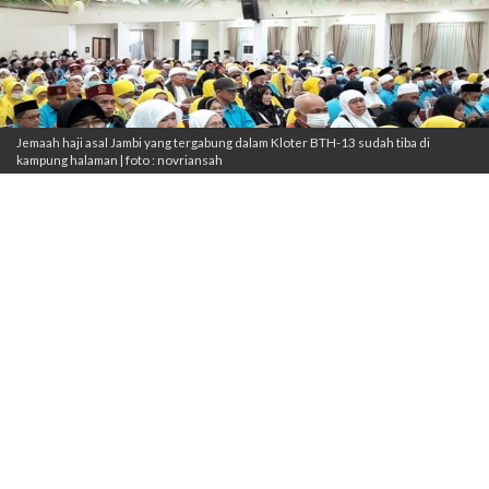
Jemaah haji asal Jambi yang tergabung dalam Kloter BTH-13 sudah tiba di
kampung halaman | foto : novriansah