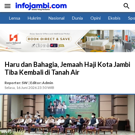


Lensa
Hukrim
Nasional
Dunia
Opini
Ekobis
Spo
Haru dan Bahagia, Jemaah Haji Kota Jambi
Tiba Kembali di Tanah Air
Reporter: SW
|
Editor: Admin
Selasa, 16 Juni 2026 23:50 WIB