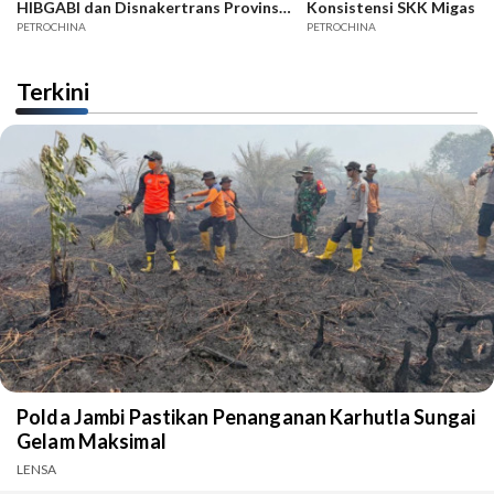
HIBGABI dan Disnakertrans Provinsi
Konsistensi SKK Migas -
Jambi
PETROCHINA
PETROCHINA
Terkini
Polda Jambi Pastikan Penanganan Karhutla Sungai
Gelam Maksimal
LENSA