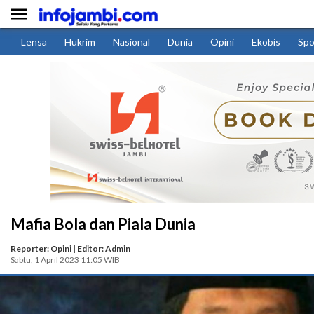

Lensa
Hukrim
Nasional
Dunia
Opini
Ekobis
Spo
Mafia Bola dan Piala Dunia
Reporter: Opini
|
Editor: Admin
Sabtu, 1 April 2023 11:05 WIB