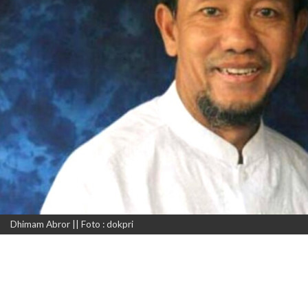
Dhimam Abror || Foto : dokpri