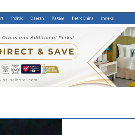
rt
Politik
Daerah
Ragam
PetroChina
Indeks