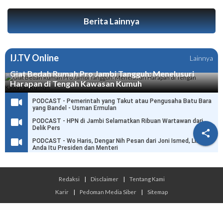
Berita Lainnya
IJ.TV Online
Lainnya
Giat Bedah Rumah Pro Jambi Tangguh: Menelusuri
Harapan di Tengah Kawasan Kumuh
PODCAST - Pemerintah yang Takut atau Pengusaha Batu Bara
yang Bandel - Usman Ermulan
PODCAST - HPN di Jambi Selamatkan Ribuan Wartawan dari
Delik Pers

PODCAST - Wo Haris, Dengar Nih Pesan dari Joni Ismed, Link
Anda Itu Presiden dan Menteri
Redaksi
|
Disclaimer
|
Tentang Kami
Karir
|
Pedoman Media Siber
|
Sitemap
© 2026 Infojambi.com - All Rights Reserved.