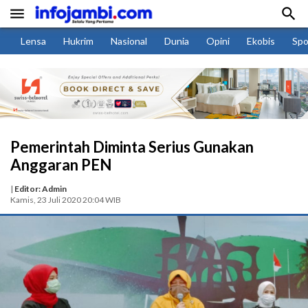


Lensa
Hukrim
Nasional
Dunia
Opini
Ekobis
Spo
Pemerintah Diminta Serius Gunakan
Anggaran PEN
|
Editor: Admin
Kamis, 23 Juli 2020 20:04 WIB