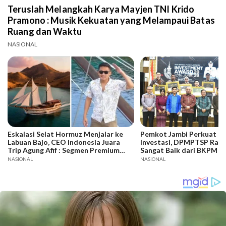
Teruslah Melangkah Karya Mayjen TNI Krido
Pramono : Musik Kekuatan yang Melampaui Batas
Ruang dan Waktu
NASIONAL
Eskalasi Selat Hormuz Menjalar ke
Pemkot Jambi Perkuat Da
Labuan Bajo, CEO Indonesia Juara
Investasi, DPMPTSP Raih
Trip Agung Afif : Segmen Premium
Sangat Baik dari BKPM
Bertahan, Adaptasi Jadi Kunci
NASIONAL
NASIONAL