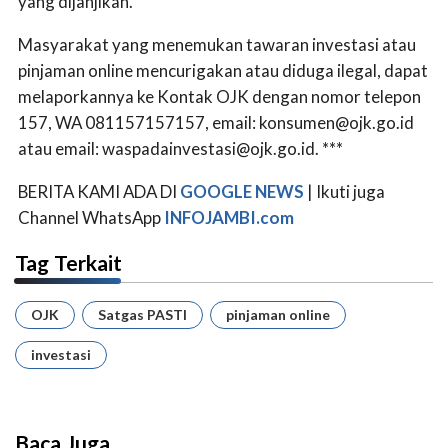
yang dijanjikan.
Masyarakat yang menemukan tawaran investasi atau
pinjaman online mencurigakan atau diduga ilegal, dapat
melaporkannya ke Kontak OJK dengan nomor telepon
157, WA 081157157157, email:
konsumen@ojk.go.id
atau email:
waspadainvestasi@ojk.go.id
. ***
BERITA KAMI ADA DI
GOOGLE NEWS
| Ikuti juga
Channel WhatsApp
INFOJAMBI.com
Tag Terkait
OJK
Satgas PASTI
pinjaman online
investasi
Baca Juga