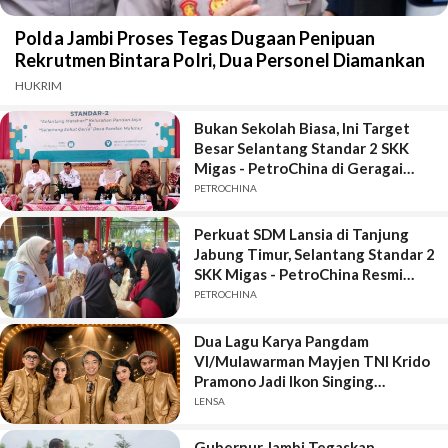
Polda Jambi Proses Tegas Dugaan Penipuan
Rekrutmen Bintara Polri, Dua Personel Diamankan
HUKRIM
Bukan Sekolah Biasa, Ini Target
Besar Selantang Standar 2 SKK
Migas - PetroChina di Geragai
Tanjung Jabung Timur
PETROCHINA
Perkuat SDM Lansia di Tanjung
Jabung Timur, Selantang Standar 2
SKK Migas - PetroChina Resmi
Bergulir di Geragai
PETROCHINA
Dua Lagu Karya Pangdam
VI/Mulawarman Mayjen TNI Krido
Pramono Jadi Ikon Singing
Competition HUT Ke-81 RI
LENSA
Gubernur Jambi Tegaskan