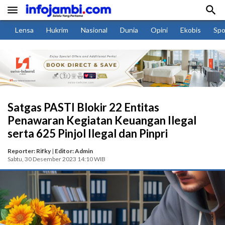


Lensa
Hukrim
Nasional
Dunia
Opini
Ekobis
Spo
Satgas PASTI Blokir 22 Entitas
Penawaran Kegiatan Keuangan Ilegal
serta 625 Pinjol Ilegal dan Pinpri
Reporter: Rifky
|
Editor: Admin
Sabtu, 30 Desember 2023 14:10 WIB