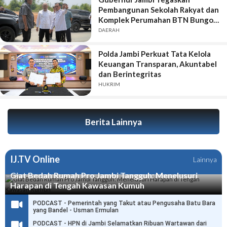
Pembangunan Sekolah Rakyat dan
Komplek Perumahan BTN Bungo
Green City Harus Sejalan
DAERAH
Polda Jambi Perkuat Tata Kelola
Keuangan Transparan, Akuntabel
dan Berintegritas
HUKRIM
Berita Lainnya
IJ.TV Online
Lainnya
Giat Bedah Rumah Pro Jambi Tangguh: Menelusuri
Harapan di Tengah Kawasan Kumuh
PODCAST - Pemerintah yang Takut atau Pengusaha Batu Bara
yang Bandel - Usman Ermulan
PODCAST - HPN di Jambi Selamatkan Ribuan Wartawan dari