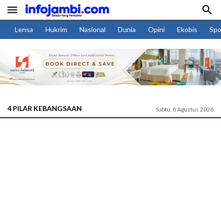


Lensa
Hukrim
Nasional
Dunia
Opini
Ekobis
Spo
4 PILAR KEBANGSAAN
Sabtu, 8 Agustus 2026