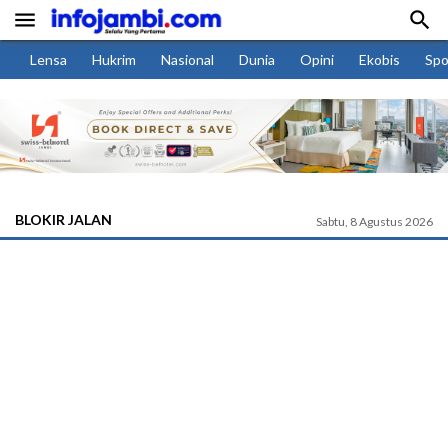


Lensa
Hukrim
Nasional
Dunia
Opini
Ekobis
Spo
BLOKIR JALAN
Sabtu, 8 Agustus 2026