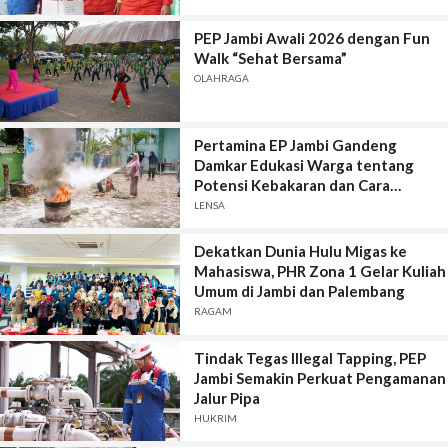
PEP Jambi Awali 2026 dengan Fun
Walk “Sehat Bersama”
OLAHRAGA
Pertamina EP Jambi Gandeng
Damkar Edukasi Warga tentang
Potensi Kebakaran dan Cara
Padamkan Api Ringan
LENSA
Dekatkan Dunia Hulu Migas ke
Mahasiswa, PHR Zona 1 Gelar Kuliah
Umum di Jambi dan Palembang
RAGAM
Tindak Tegas Illegal Tapping, PEP
Jambi Semakin Perkuat Pengamanan
Jalur Pipa
HUKRIM