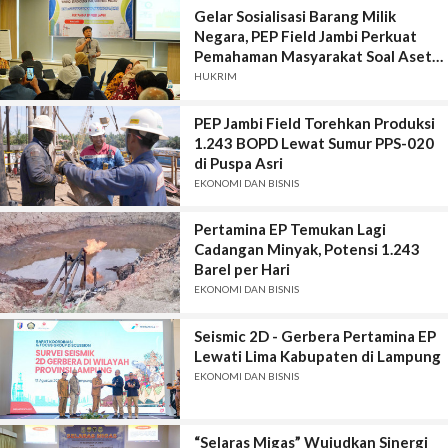
Gelar Sosialisasi Barang Milik
Negara, PEP Field Jambi Perkuat
Pemahaman Masyarakat Soal Aset
Negara
HUKRIM
PEP Jambi Field Torehkan Produksi
1.243 BOPD Lewat Sumur PPS-020
di Puspa Asri
EKONOMI DAN BISNIS
Pertamina EP Temukan Lagi
Cadangan Minyak, Potensi 1.243
Barel per Hari
EKONOMI DAN BISNIS
Seismic 2D - Gerbera Pertamina EP
Lewati Lima Kabupaten di Lampung
EKONOMI DAN BISNIS
“Selaras Migas” Wujudkan Sinergi