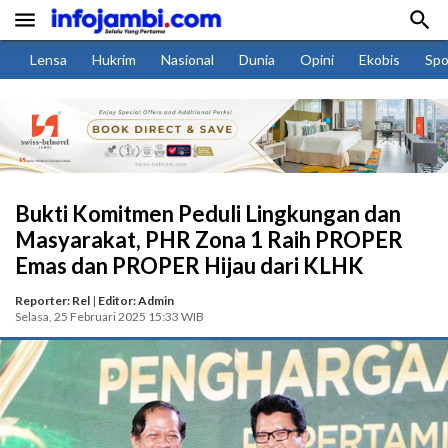


Lensa
Hukrim
Nasional
Dunia
Opini
Ekobis
Spo
Bukti Komitmen Peduli Lingkungan dan
Masyarakat, PHR Zona 1 Raih PROPER
Emas dan PROPER Hijau dari KLHK
Reporter: Rel
|
Editor: Admin
Selasa, 25 Februari 2025 15:33 WIB