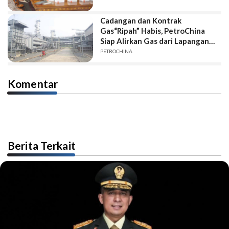
Cadangan dan Kontrak
Gas“Ripah” Habis, PetroChina
Siap Alirkan Gas dari Lapangan
“SB-WB”
PETROCHINA
Komentar
Berita Terkait