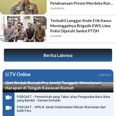
Pelaksanaan Presisi Merdeka Run
2026
OLAHRAGA
Terbukti Langgar Kode Etik Kasus
Meninggalnya Brigadir EWS, Lima
Polisi Dijatuhi Sanksi PTDH
HUKRIM
Berita Lainnya
IJ.TV Online
Lainnya
Giat Bedah Rumah Pro Jambi Tangguh: Menelusuri
Harapan di Tengah Kawasan Kumuh
PODCAST - Pemerintah yang Takut atau Pengusaha Batu Bara
yang Bandel - Usman Ermulan
PODCAST - HPN di Jambi Selamatkan Ribuan Wartawan dari
Delik Pers