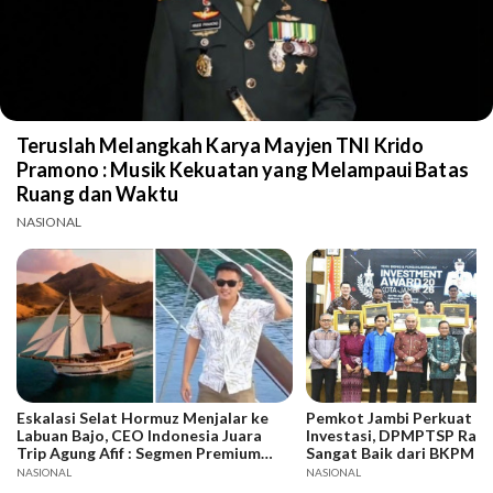
Teruslah Melangkah Karya Mayjen TNI Krido
Pramono : Musik Kekuatan yang Melampaui Batas
Ruang dan Waktu
NASIONAL
Eskalasi Selat Hormuz Menjalar ke
Pemkot Jambi Perkuat Da
Labuan Bajo, CEO Indonesia Juara
Investasi, DPMPTSP Raih
Trip Agung Afif : Segmen Premium
Sangat Baik dari BKPM
Bertahan, Adaptasi Jadi Kunci
NASIONAL
NASIONAL