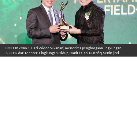
GM PHR Zona 1, Hari Widodo (kanan) menerima penghargaan lingkungan
PROPER dari Menteri Lingkungan Hidup, Hanif Faisol Nurofiq, Senin | rel