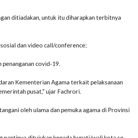
ngan ditiadakan, untuk itu diharapkan terbitnya
a sosial dan video call/conference;
n penanganan covid-19.
t edaran Kementerian Agama terkait pelaksanaan
merintah pusat,” ujar Fachrori.
tangani oleh ulama dan pemuka agama di Provinsi
 nantinya ditujukan kepada bupati/wali kota se-