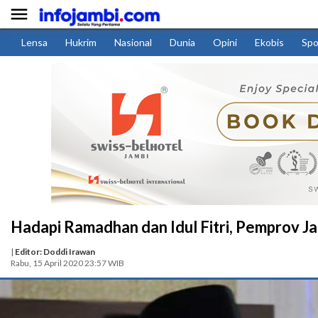

Lensa
Hukrim
Nasional
Dunia
Opini
Ekobis
Spo
Hadapi Ramadhan dan Idul Fitri, Pemprov Ja
|
Editor: Doddi Irawan
Rabu, 15 April 2020 23:57 WIB