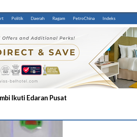
rt
Politik
Daerah
Ragam
PetroChina
Indeks
mbi Ikuti Edaran Pusat