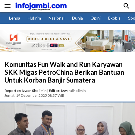


Lensa
Hukrim
Nasional
Dunia
Opini
Ekobis
Spo
Komunitas Fun Walk and Run Karyawan
SKK Migas PetroChina Berikan Bantuan
Untuk Korban Banjir Sumatera
Reporter: Izwan Sholimin
|
Editor: Izwan Sholimin
Jumat, 19 Desember 2025 08:37 WIB