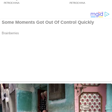
Bergulir di Geragai
Jambi
PETROCHINA
PETROCHINA