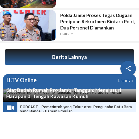
Polda Jambi Proses Tegas Dugaan
Penipuan Rekrutmen Bintara Polri,
Dua Personel Diamankan
HUKRIM
Berita Lainnya

IJ.TV Online
Lainnya
Giat Bedah Rumah Pro Jambi Tangguh: Menelusuri
Harapan di Tengah Kawasan Kumuh
PODCAST - Pemerintah yang Takut atau Pengusaha Batu Bara
yang Bandel - Usman Ermulan
PODCAST - HPN di Jambi Selamatkan Ribuan Wartawan dari
Delik Pers
PODCAST - Wo Haris, Dengar Nih Pesan dari Joni Ismed, Link
Anda Itu Presiden dan Menteri