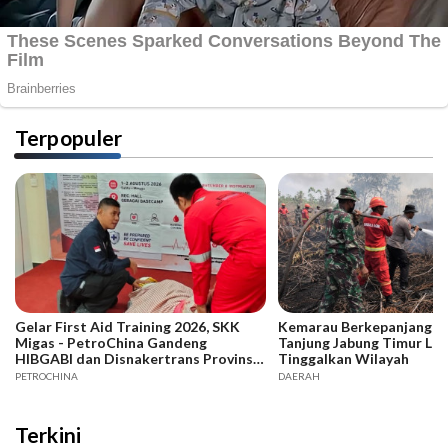
Terpopuler
Gelar First Aid Training 2026, SKK
Kemarau Berkepanjangan,
Migas - PetroChina Gandeng
Tanjung Jabung Timur La
HIBGABI dan Disnakertrans Provinsi
Tinggalkan Wilayah
Jambi
PETROCHINA
DAERAH
Terkini