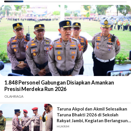
1.848 Personel Gabungan Disiapkan Amankan
Presisi Merdeka Run 2026
OLAHRAGA
Taruna Akpol dan Akmil Selesaikan
Taruna Bhakti 2026 di Sekolah
Rakyat Jambi, Kegiatan Berlangsung
Aman dan Lancar
HUKRIM