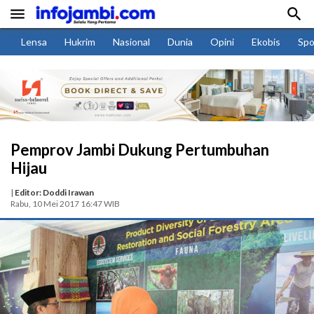


Lensa
Hukrim
Nasional
Dunia
Opini
Ekobis
Spo
Pemprov Jambi Dukung Pertumbuhan
Hijau
|
Editor: Doddi Irawan
Rabu, 10 Mei 2017 16:47 WIB