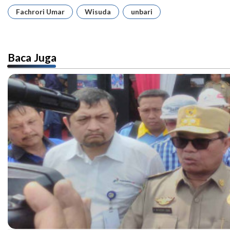
Fachrori Umar
Wisuda
unbari
Baca Juga