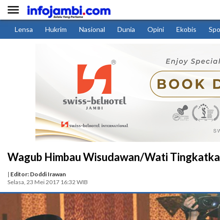

Lensa
Hukrim
Nasional
Dunia
Opini
Ekobis
Spo
Wagub Himbau Wisudawan/Wati Tingkatka
|
Editor: Doddi Irawan
Selasa, 23 Mei 2017 16:32 WIB