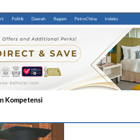
rt
Politik
Daerah
Ragam
PetroChina
Indeks
n Kompetensi