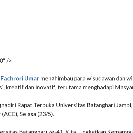
0" />
H
Fachrori Umar
menghimbau para wisudawan dan wis
i, kreatif dan inovatif, terutama menghadapi Masy
adiri Rapat Terbuka Universitas Batanghari Jambi
(ACC), Selasa (23/5).
ersitas Batanghari ke-41, Kita Tingkatkan Kemampua