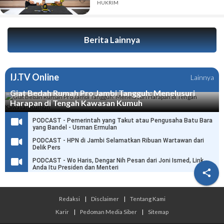
HUKRIM
Berita Lainnya
IJ.TV Online
Lainnya
Giat Bedah Rumah Pro Jambi Tangguh: Menelusuri
Harapan di Tengah Kawasan Kumuh
PODCAST - Pemerintah yang Takut atau Pengusaha Batu Bara
yang Bandel - Usman Ermulan
PODCAST - HPN di Jambi Selamatkan Ribuan Wartawan dari
Delik Pers
PODCAST - Wo Haris, Dengar Nih Pesan dari Joni Ismed, Link
Anda Itu Presiden dan Menteri

Redaksi
|
Disclaimer
|
Tentang Kami
Karir
|
Pedoman Media Siber
|
Sitemap