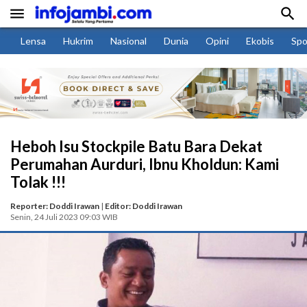


Lensa
Hukrim
Nasional
Dunia
Opini
Ekobis
Spo
Heboh Isu Stockpile Batu Bara Dekat
Perumahan Aurduri, Ibnu Kholdun: Kami
Tolak !!!
Reporter: Doddi Irawan
|
Editor: Doddi Irawan
Senin, 24 Juli 2023 09:03 WIB