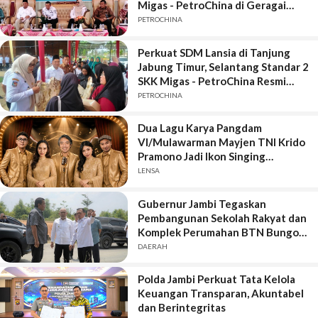
Migas - PetroChina di Geragai
Tanjung Jabung Timur
PETROCHINA
Perkuat SDM Lansia di Tanjung
Jabung Timur, Selantang Standar 2
SKK Migas - PetroChina Resmi
Bergulir di Geragai
PETROCHINA
Dua Lagu Karya Pangdam
VI/Mulawarman Mayjen TNI Krido
Pramono Jadi Ikon Singing
Competition HUT Ke-81 RI
LENSA
Gubernur Jambi Tegaskan
Pembangunan Sekolah Rakyat dan
Komplek Perumahan BTN Bungo
Green City Harus Sejalan
DAERAH
Polda Jambi Perkuat Tata Kelola
Keuangan Transparan, Akuntabel
dan Berintegritas