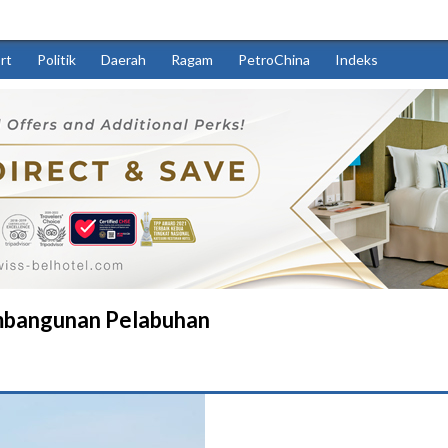
rt
Politik
Daerah
Ragam
PetroChina
Indeks
embangunan Pelabuhan