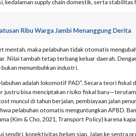
si, kedalaman supply chain domestik, serta stabilitas
 Ratusan Ribu Warga Jambi Menanggung Derita
et mentah, maka pelabuhan tidak otomatis mengubah
 Nilai tambah tetap terbang keluar daerah. Dengan k
bukan menumbuhkan industri.
labuhan adalah lokomotif PAD”. Secara teori fiskal d
justru bisa menciptakan risiko fiskal baru—terutama
t muncul di tahun berjalan, pembiayaan jalan penunj
 bahwa pelabuhan otomatis menguntungkan APBD. Bany
a (Kim & Cho, 2021, Transport Policy) karena kapasit
 sendiri, konektivitas belum siap. Jalan ke sentra p