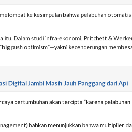
cepat melompat ke kesimpulan bahwa pelabuhan otoma
na itu. Dalam studi infra-ekonomi, Pritchett & Wer
ni, “big push optimism”—yakni kecenderungan membesa
si Digital Jambi Masih Jauh Panggang dari Api
rcaya pertumbuhan akan tercipta “karena pelabuhan d
Management) bahkan menunjukkan bahwa multiplier d