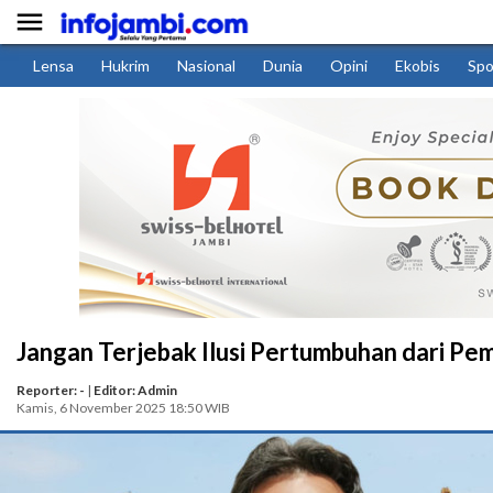

Lensa
Hukrim
Nasional
Dunia
Opini
Ekobis
Spo
Jangan Terjebak Ilusi Pertumbuhan dari P
Reporter: -
|
Editor: Admin
Kamis, 6 November 2025 18:50 WIB