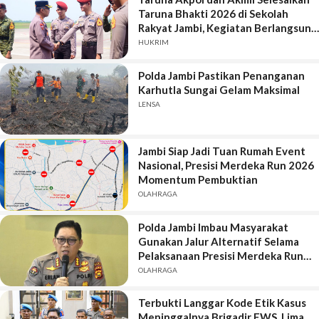
Taruna Bhakti 2026 di Sekolah
Rakyat Jambi, Kegiatan Berlangsung
Aman dan Lancar
HUKRIM
Polda Jambi Pastikan Penanganan
Karhutla Sungai Gelam Maksimal
LENSA
Jambi Siap Jadi Tuan Rumah Event
Nasional, Presisi Merdeka Run 2026
Momentum Pembuktian
OLAHRAGA
Polda Jambi Imbau Masyarakat
Gunakan Jalur Alternatif Selama
Pelaksanaan Presisi Merdeka Run
2026
OLAHRAGA
Terbukti Langgar Kode Etik Kasus
Meninggalnya Brigadir EWS, Lima