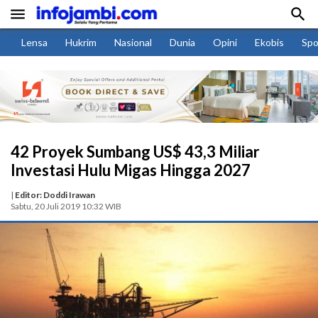


Lensa
Hukrim
Nasional
Dunia
Opini
Ekobis
Spo
42 Proyek Sumbang US$ 43,3 Miliar
Investasi Hulu Migas Hingga 2027
|
Editor: Doddi Irawan
Sabtu, 20 Juli 2019 10:32 WIB