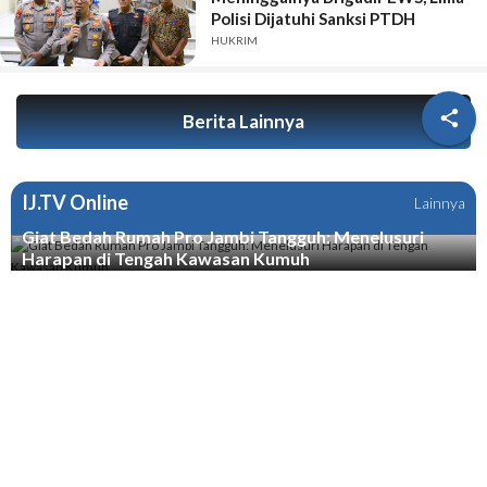
Polisi Dijatuhi Sanksi PTDH
HUKRIM

Berita Lainnya
IJ.TV Online
Lainnya
Giat Bedah Rumah Pro Jambi Tangguh: Menelusuri
Harapan di Tengah Kawasan Kumuh
PODCAST - Pemerintah yang Takut atau Pengusaha Batu Bara
yang Bandel - Usman Ermulan
PODCAST - HPN di Jambi Selamatkan Ribuan Wartawan dari
Delik Pers
PODCAST - Wo Haris, Dengar Nih Pesan dari Joni Ismed, Link
Anda Itu Presiden dan Menteri
Redaksi
|
Disclaimer
|
Tentang Kami