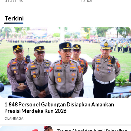
Jambi
PETROCHINA
DAERAH
Terkini
1.848 Personel Gabungan Disiapkan Amankan
Presisi Merdeka Run 2026
OLAHRAGA
Taruna Akpol dan Akmil Selesaikan