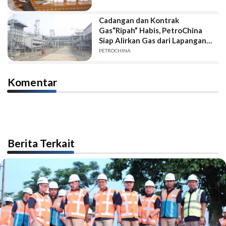
Cadangan dan Kontrak
Gas“Ripah” Habis, PetroChina
Siap Alirkan Gas dari Lapangan
“SB-WB”
PETROCHINA
Komentar
Berita Terkait